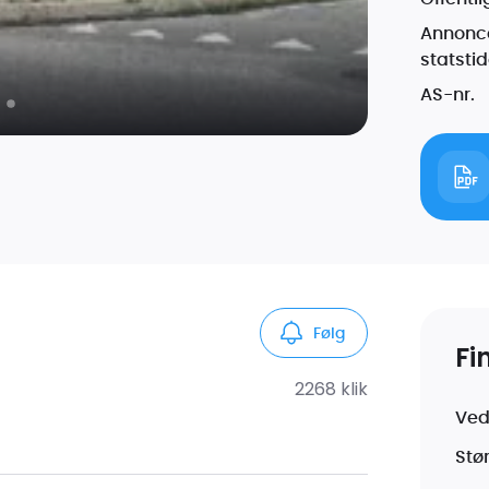
Annonce
statsti
AS-nr.
Følg
Fi
2268
klik
Ved
Stø