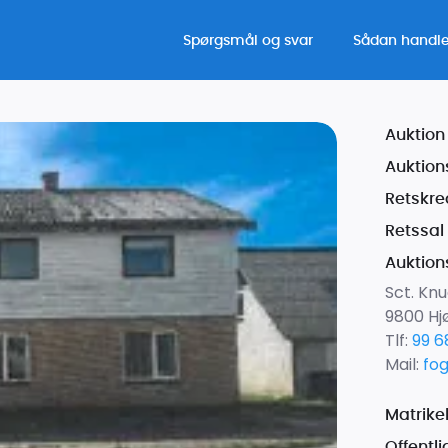
Spørgsmål og svar
Sådan handle
Auktion 
Auktion
Retskre
Retssal
Auktion
Sct. Knu
9800 Hj
Tlf:
99 6
Mail:
fo
Matrike
Offentl