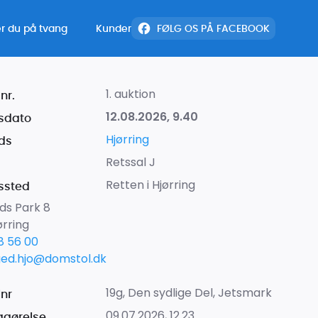
r du på tvang
Kunder
FØLG OS PÅ FACEBOOK
1. auktion
nr.
12.08.2026, 9.40
sdato
Hjørring
ds
Retssal J
Retten i Hjørring
ssted
ds Park 8
ørring
8 56 00
ged.hjo@domstol.dk
19g, Den sydlige Del, Jetsmark
lnr
09.07.2026, 12.23
iggørelse