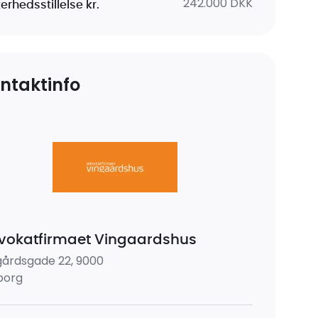
242.000 DKK
erhedsstillelse kr.
ntaktinfo
vokatfirmaet Vingaardshus
gårdsgade 22, 9000
borg