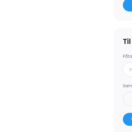
 fremgår af BBR som bygning
år det desuden, at der er
Ti
ksystem.
Påt
anlæg.
er vedrørende brændeovne.
rensstemmelse mellem BBR-
Saml
tage relevant aflæsning af
elevante forsyningsselskaber
ses til www.dingeo.dk og