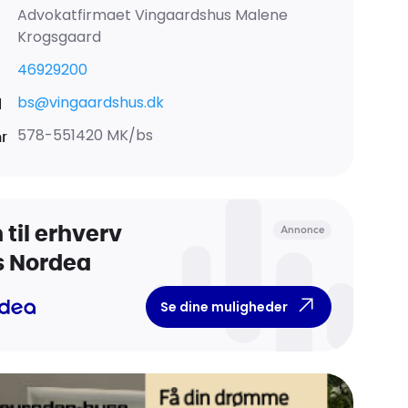
Advokatfirmaet Vingaardshus Malene
Krogsgaard
46929200
bs@vingaardshus.dk
l
578-551420 MK/bs
nr
Annonce
 til erhverv
s Nordea
Se dine muligheder