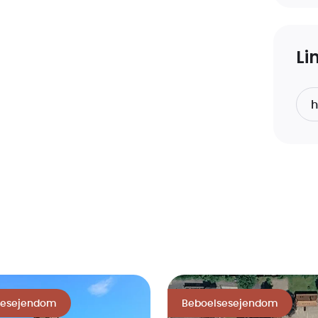
ommen er beliggende i.
Li
sesejendom
Beboelsesejendom