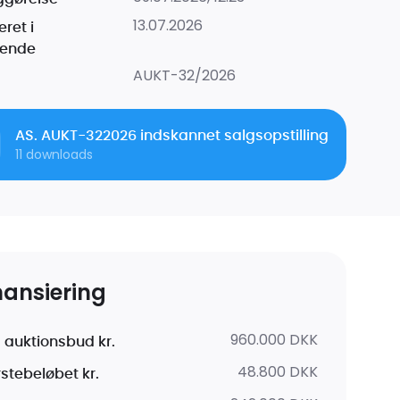
13.07.2026
ret i
dende
AUKT-32/2026
AS. AUKT-322026 indskannet salgsopstilling
11
downloads
nansiering
960.000 DKK
 auktionsbud kr.
48.800 DKK
rstebeløbet kr.