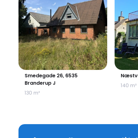
Smedegade 26, 6535
Næstve
Branderup J
140 m²
130 m²