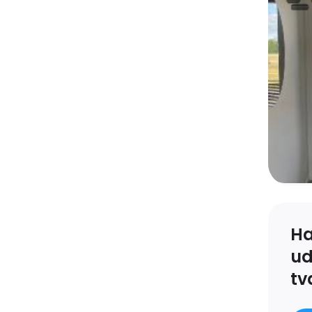
nker på vægge, hjørnebadekar,
med lyse fronter,
ægulv.
ker på vægge og gulv.
træloft.
 træloft.
Ha
gge, træloft og
ud
tv
udhus i træ. Tagbeklædningen