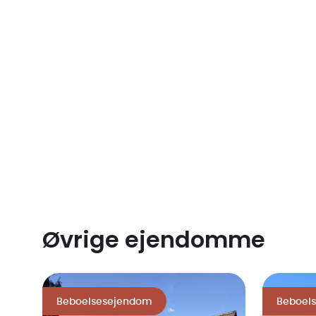
www.weblager.dk under den kommune, som ejend
Øvrige ejendomme
Beboelsesejendom
Beboel