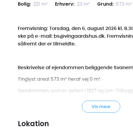
Bolig:
221 m²
Erhverv:
23 m²
Grund:
573 m²
Fremvisning: Torsdag, den 6. august 2026 kl. 8.3
ske på e-mail:
bs@vingaardshus.dk
. Fremvisni
såfremt der er tilmeldte.
Beskrivelse af ejendommen beliggende Svanem
Tinglyst areal 573 m² heraf vej 0 m².
Ejendommen, som er opført i 1927 og om-/tilbygge
areal på 217 m² og et samlet boligareal på 221 m²
indbygget udhus på 44 m², hvor der er indrettet
Vis mere
værksted opført i 2002 med et areal på 23 m².
Lokation
Ejendommen er opført i mursten, der er malet h
eternitplader. Der er monteret solceller på tage