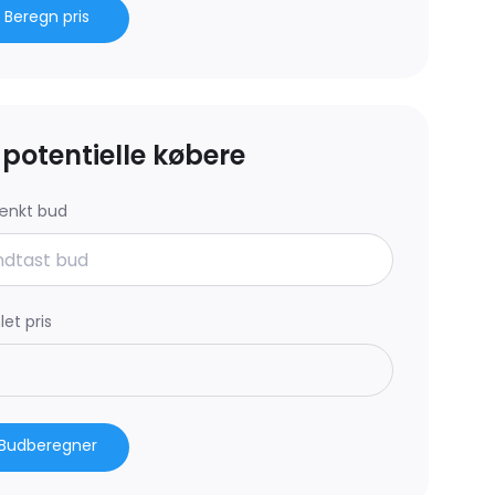
Beregn pris
l potentielle købere
ænkt bud
et pris
Budberegner