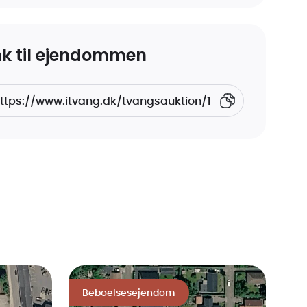
nk til ejendommen
Beboelsesejendom