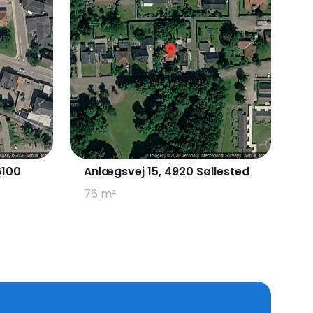
6100
Anlægsvej 15, 4920 Søllested
76 m²