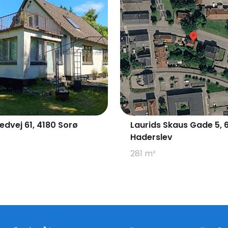
dvej 61, 4180 Sorø
Laurids Skaus Gade 5, 
Haderslev
281 m²