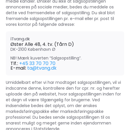
medie kanaler. Ønsker du ikke at salgsopstillingen
annonceres på sociale medier, bedes du meddele os
dette ved fremsendelse af salgsopstilling. Du skal blot
fremsende salgsopstillingen pr. e-mail eller pr. post til
vores kontor på følgende adresse:
iTvang.dk
Øster Alle 48, 4. tv. (Tårn D)
DK-2100
København Ø
NB! Mærk kuverten “Salgsopstilling”.
Tlf.:
+45 33 70 70 70
E-mail:
ta@tvang.dk
Umiddelbart efter vi har modtaget salgsopstillingen, vil vi
indscanne denne, kontrollere den for cpr. nr. og herefter
uploade den på websitet, hvor salgsopstillingen inden for
et døgn vil være tilgængelig for brugerne. Ved
indsendelse bedes det oplyst, om der ønskes
markedsføringspakke eller markedsføringspakke
professionel. Du bedes sende salgsopstillingen til os
snarest muligt og meget gerne inden ejendommen
annonceres i Statstidende.