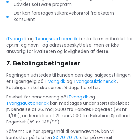
udviklet software program
Der kan foretages stikprøvekontrol fra ekstern
konsulent
iTvang.dk
og
Tvangsauktioner.dk
kontrollerer indholdet for
cpr.nr. og navn- og adressebeskyttelse, men er ikke
ansvarlig for kvaliteten og lovligheden af dette.
7. Betalingsbetingelser
Regningen udstedes til kunden den dag, salgsopstillingen
er tilgængelig på
iTvang.dk
og
Tvangsauktioner.dk
.
Betalingen skal ske senest 8 dage herefter.
Beløbet for annoncering på
iTvang.dk
og
Tvangsauktioner.dk
kan medtages under størstebeløbet
jf. kendelse af 26. maj 2000 fra Holbæk Fogedret (AS nr.
111/99), og kendelse af 21. juni 2000 fra Nykøbing Sjælland
Fogedret (AS nr. 148/99).
Såfremt De har spørgsmål til ovennævnte, kan vi
kontaktes på telefon
33 70 70 70
eller på e-mail: