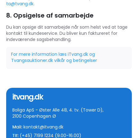
ta@tvang.dk
.
8. Opsigelse af samarbejde
Du kan opsige dit samarbejde når som helst ved at tage
kontakt til kundeservice. Du bliver kun faktureret for
indeværende sagsbehandling.
For mere information læs iTvang.dk og
Tvangsauktioner.dk vilkår og betingelser
itvang.dk
Boliga ApS - Øster Alle 48, 4. tv. (Tower D),
2100 Copenhagen Ø
kontakt@itvang.dk
Mail:
(+45) 7199 1234 (9.00-16.00)
Tlf: