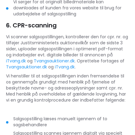
Vi sørger for at originalt billedmateriale kan
downloades af kunden fra vores website til brug for
udarbejdelse af salgsopstilling
6. CPR-scanning
Vi scanner salgsopstillingen, kontrollerer den for cpr. nr. og
tilføjer Justitsministeriets auktionsvilkår som de sidste 3
sider, uploader salgsopstillingen i optimeret pdf-format
og indarbejder evt. digitale billeder til annoncen på
iTvang.dk
og
Tvangsauktioner.dk
. Oprettelse fortages af
Tvangsauktioner.dk
og
iTvang.dk
.
Vi henstiller til at salgsopstillingen inden fremsendelse til
os gennemgås grundigt med henblik på fjernelse af
beskyttede navne- og adresseoplysninger samt cpr. nr.
Med henblik på overholdelse af gældende lovgivning, har
vi en grundig kontrolprocedure der indbefatter følgende:
Salgsopstilling læses manuelt igennem af to
sagsbehandlere
Salgsopstilling scannes igennem digitalt via specielt