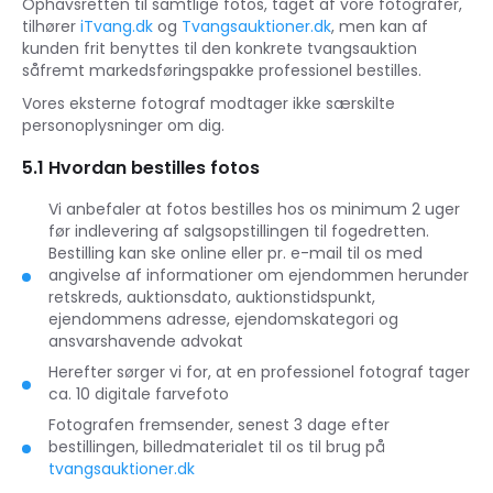
Ophavsretten til samtlige fotos, taget af vore fotografer,
tilhører
iTvang.dk
og
Tvangsauktioner.dk
, men kan af
kunden frit benyttes til den konkrete tvangsauktion
såfremt markedsføringspakke professionel bestilles.
Vores eksterne fotograf modtager ikke særskilte
personoplysninger om dig.
5.1 Hvordan bestilles fotos
Vi anbefaler at fotos bestilles hos os minimum 2 uger
før indlevering af salgsopstillingen til fogedretten.
Bestilling kan ske online eller pr. e-mail til os med
angivelse af informationer om ejendommen herunder
retskreds, auktionsdato, auktionstidspunkt,
ejendommens adresse, ejendomskategori og
ansvarshavende advokat
Herefter sørger vi for, at en professionel fotograf tager
ca. 10 digitale farvefoto
Fotografen fremsender, senest 3 dage efter
bestillingen, billedmaterialet til os til brug på
tvangsauktioner.dk