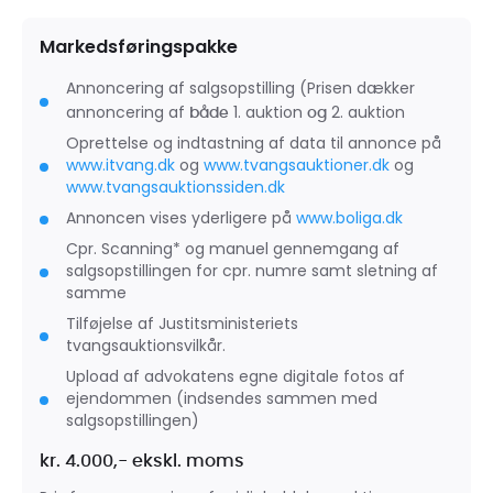
Markedsføringspakke
Annoncering af salgsopstilling (Prisen dækker
annoncering af
1. auktion
2. auktion
både
og
Oprettelse og indtastning af data til annonce på
www.itvang.dk
og
www.tvangsauktioner.dk
og
www.tvangsauktionssiden.dk
Annoncen vises yderligere på
www.boliga.dk
Cpr. Scanning* og manuel gennemgang af
salgsopstillingen for cpr. numre samt sletning af
samme
Tilføjelse af Justitsministeriets
tvangsauktionsvilkår.
Upload af advokatens egne digitale fotos af
ejendommen (indsendes sammen med
salgsopstillingen)
kr. 4.000,- ekskl. moms