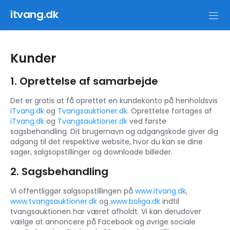
itvang.dk
Kunder
1. Oprettelse af samarbejde
Det er gratis at få oprettet en kundekonto på henholdsvis
iTvang.dk
og
Tvangsauktioner.dk
. Oprettelse fortages af
iTvang.dk
og
Tvangsauktioner.dk
ved første
sagsbehandling. Dit brugernavn og adgangskode giver dig
adgang til det respektive website, hvor du kan se dine
sager, salgsopstillinger og downloade billeder.
2. Sagsbehandling
Vi offentliggør salgsopstillingen på
www.itvang.dk
,
www.tvangsauktioner.dk
og
www.boliga.dk
indtil
tvangsauktionen har været afholdt. Vi kan derudover
vælge at annoncere på Facebook og øvrige sociale