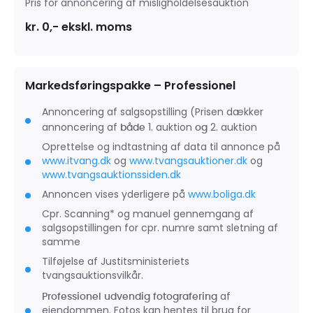
Pris for annoncering af misligholdelsesauktion
kr. 0,- ekskl. moms
Markedsføringspakke – Professionel
Annoncering af salgsopstilling (Prisen dækker
annoncering af
1. auktion
2. auktion
både
og
Oprettelse og indtastning af data til annonce på
www.itvang.dk
og
www.tvangsauktioner.dk
og
www.tvangsauktionssiden.dk
Annoncen vises yderligere på
www.boliga.dk
Cpr. Scanning* og manuel gennemgang af
salgsopstillingen for cpr. numre samt sletning af
samme
Tilføjelse af Justitsministeriets
tvangsauktionsvilkår.
af
Professionel udvendig fotografering
ejendommen. Fotos kan hentes til brug for