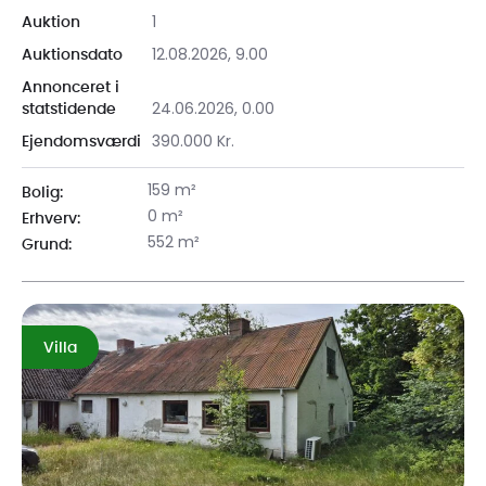
1
Auktion
12.08.2026, 9.00
Auktionsdato
Annonceret i
24.06.2026, 0.00
statstidende
390.000 Kr.
Ejendomsværdi
159 m²
Bolig:
0 m²
Erhverv:
552 m²
Grund:
Villa