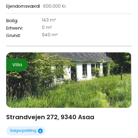
600.000 Kr.
Ejendomsværdi
143 m²
Bolig:
0 m²
Erhverv:
940 m²
Grund:
Villa
Strandvejen 272, 9340 Asaa
Salgsopstilling