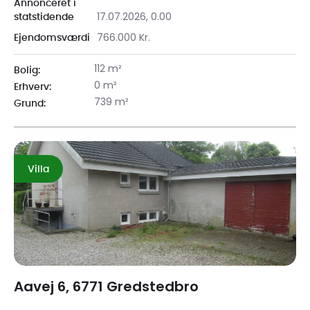
Annonceret i
17.07.2026, 0.00
statstidende
766.000 Kr.
Ejendomsværdi
112 m²
Bolig:
0 m²
Erhverv:
739 m²
Grund:
Villa
Aavej 6, 6771 Gredstedbro