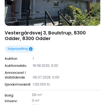
Vestergårdsvej 3, Boulstrup, 8300
Odder, 8300 Odder
Salgsopstilling
1
Auktion
18.08.2026, 9.00
Auktionsdato
Annonceret i
06.07.2026, 0.00
statstidende
1.125.000 Kr.
Ejendomsværdi
125 m²
Bolig:
0 m²
Erhverv: