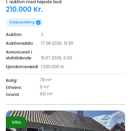
1. auktion med højeste bud:
210.000 Kr.
Salgsopstilling
2
Auktion
17.08.2026, 13.30
Auktionsdato
Annonceret i
15.07.2026, 0.00
statstidende
1.030.000 Kr.
Ejendomsværdi
78 m²
Bolig:
0 m²
Erhverv:
921 m²
Grund:
Villa