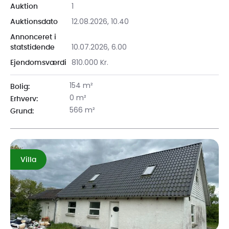
1
Auktion
12.08.2026, 10.40
Auktionsdato
Annonceret i
10.07.2026, 6.00
statstidende
810.000 Kr.
Ejendomsværdi
154 m²
Bolig:
0 m²
Erhverv:
566 m²
Grund:
Villa