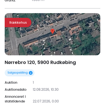
1.000 m²
Grund:
Rækkehus
Nørrebro 120, 5900 Rudkøbing
Salgsopstilling
1
Auktion
12.08.2026, 10.30
Auktionsdato
Annonceret i
22.07.2026, 0.00
statstidende