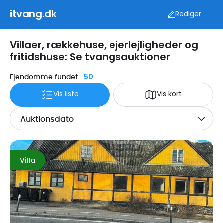
itvang.dk
Rediger
Villaer, rækkehuse, ejerlejligheder og
fritidshuse: Se tvangsauktioner
50
Ejendomme fundet
Vis liste
Vis kort
Auktionsdato
Villa