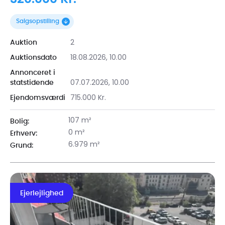
320.000 Kr.
Salgsopstilling
2
Auktion
18.08.2026, 10.00
Auktionsdato
Annonceret i
07.07.2026, 10.00
statstidende
715.000 Kr.
Ejendomsværdi
107 m²
Bolig:
0 m²
Erhverv:
6.979 m²
Grund:
Ejerlejlighed