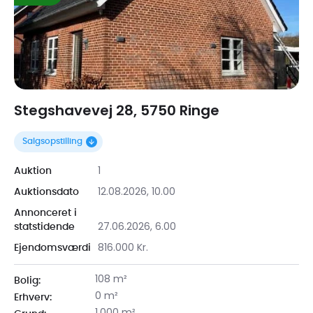
Stegshavevej 28, 5750 Ringe
Salgsopstilling
1
Auktion
12.08.2026, 10.00
Auktionsdato
Annonceret i
27.06.2026, 6.00
statstidende
816.000 Kr.
Ejendomsværdi
108 m²
Bolig:
0 m²
Erhverv: