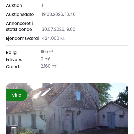
1
Auktion
19.08.2026, 10.40
Auktionsdato
Annonceret i
30.07.2026, 9.00
statstidende
424.000 Kr.
Ejendomsværdi
110 m²
Bolig:
0 m²
Erhverv:
2.160 m²
Grund:
Villa