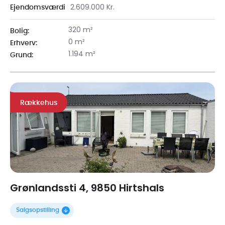
2.609.000 Kr.
Ejendomsværdi
320 m²
Bolig:
0 m²
Erhverv:
1.194 m²
Grund:
Rækkehus
Grønlandssti 4, 9850 Hirtshals
Salgsopstilling