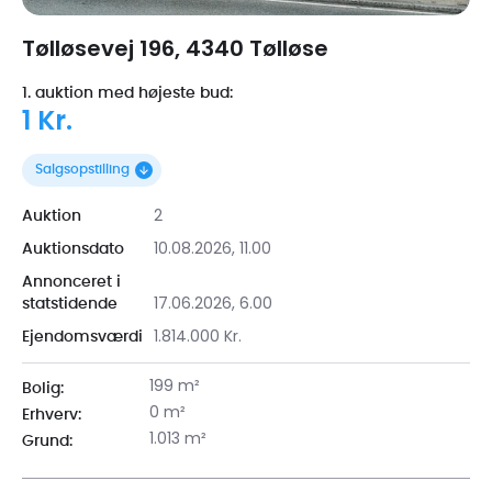
Tølløsevej 196, 4340 Tølløse
1. auktion med højeste bud:
1 Kr.
Salgsopstilling
2
Auktion
10.08.2026, 11.00
Auktionsdato
Annonceret i
17.06.2026, 6.00
statstidende
1.814.000 Kr.
Ejendomsværdi
199 m²
Bolig:
0 m²
Erhverv:
1.013 m²
Grund: