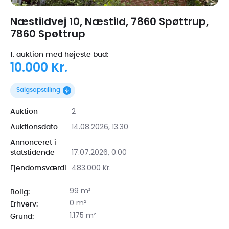
Næstildvej 10, Næstild, 7860 Spøttrup,
7860 Spøttrup
1. auktion med højeste bud:
10.000 Kr.
Salgsopstilling
2
Auktion
14.08.2026, 13.30
Auktionsdato
Annonceret i
17.07.2026, 0.00
statstidende
483.000 Kr.
Ejendomsværdi
99 m²
Bolig:
0 m²
Erhverv:
1.175 m²
Grund: