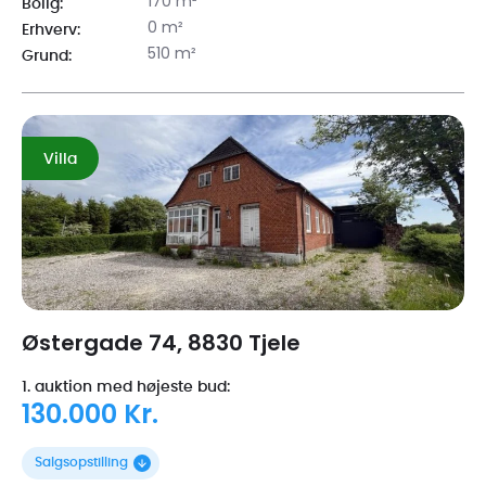
170 m²
Bolig:
0 m²
Erhverv:
510 m²
Grund:
Villa
Østergade 74, 8830 Tjele
1. auktion med højeste bud:
130.000 Kr.
Salgsopstilling