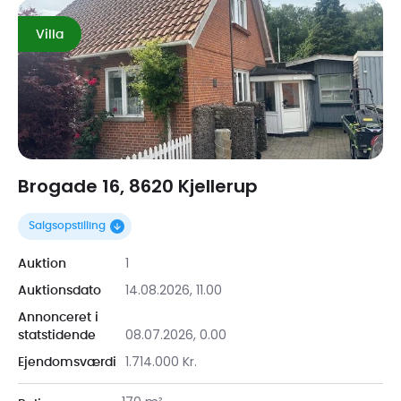
Villa
Præferencer
Statistik
Marketing
Brogade 16, 8620 Kjellerup
Salgsopstilling
Tillad alle
1
Auktion
14.08.2026, 11.00
Auktionsdato
Tillad valgte
Annonceret i
08.07.2026, 0.00
statstidende
Afvis
1.714.000 Kr.
Ejendomsværdi