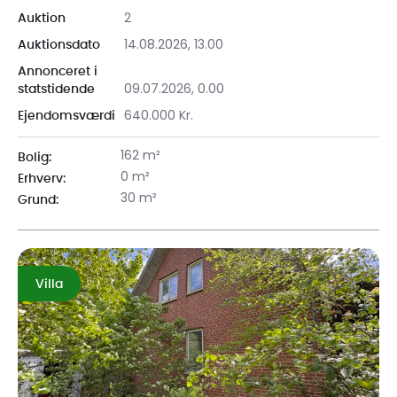
2
Auktion
14.08.2026, 13.00
Auktionsdato
Annonceret i
09.07.2026, 0.00
statstidende
640.000 Kr.
Ejendomsværdi
162 m²
Bolig:
0 m²
Erhverv:
30 m²
Grund:
Villa