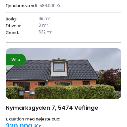
586.000 Kr.
Ejendomsværdi
119 m²
Bolig:
0 m²
Erhverv:
632 m²
Grund:
Villa
Nymarksgyden 7, 5474 Veflinge
1. auktion med højeste bud: