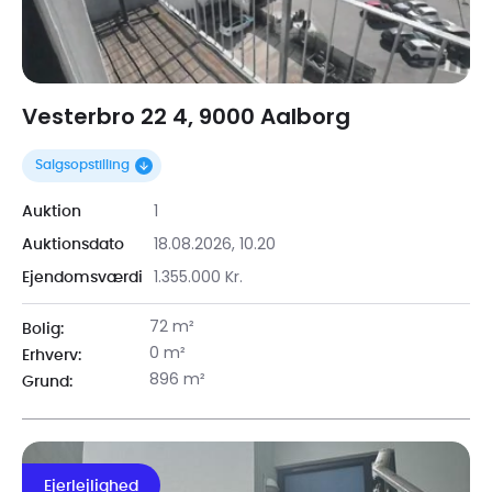
Vesterbro 22 4, 9000 Aalborg
Salgsopstilling
1
Auktion
18.08.2026, 10.20
Auktionsdato
1.355.000 Kr.
Ejendomsværdi
72 m²
Bolig:
0 m²
Erhverv:
896 m²
Grund:
Ejerlejlighed