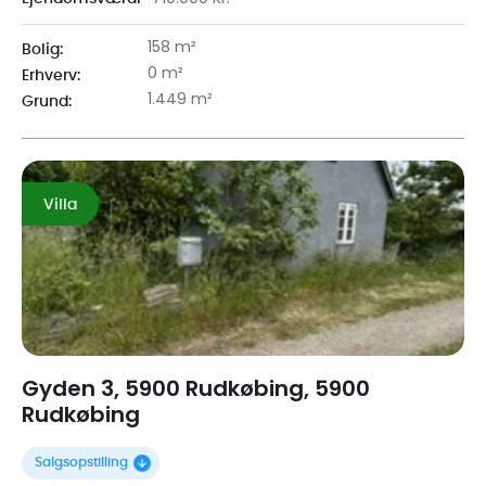
158 m²
Bolig:
0 m²
Erhverv:
1.449 m²
Grund:
Villa
Gyden 3, 5900 Rudkøbing, 5900
Rudkøbing
Salgsopstilling