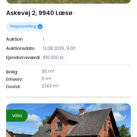
Askevej 2, 9940 Læsø
Salgsopstilling
1
Auktion
12.08.2026, 9.00
Auktionsdato
810.000 Kr.
Ejendomsværdi
90 m²
Bolig:
0 m²
Erhverv:
2.143 m²
Grund:
Villa