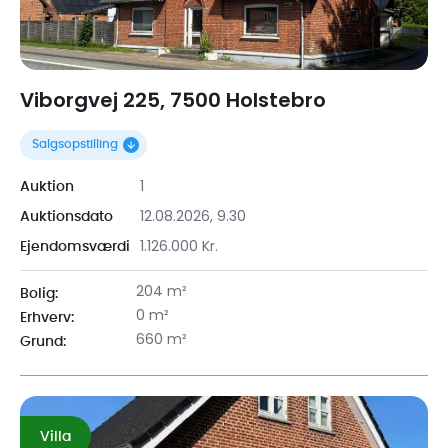
Viborgvej 225, 7500 Holstebro
Salgsopstilling
1
Auktion
12.08.2026, 9.30
Auktionsdato
1.126.000 Kr.
Ejendomsværdi
204 m²
Bolig:
0 m²
Erhverv:
660 m²
Grund:
Villa