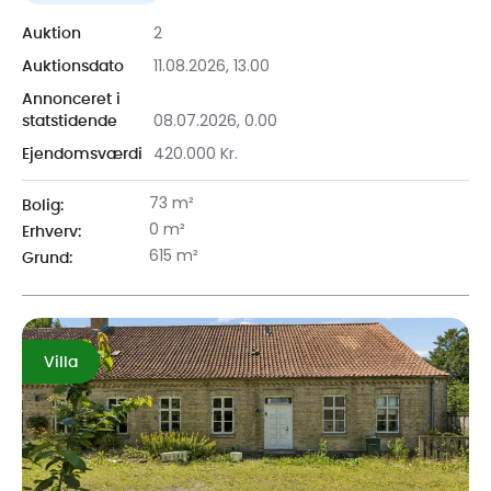
2
Auktion
11.08.2026, 13.00
Auktionsdato
Annonceret i
08.07.2026, 0.00
statstidende
420.000 Kr.
Ejendomsværdi
73 m²
Bolig:
0 m²
Erhverv:
615 m²
Grund:
Villa