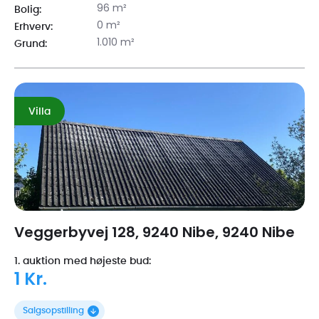
96 m²
Bolig:
0 m²
Erhverv:
1.010 m²
Grund:
Villa
Veggerbyvej 128, 9240 Nibe, 9240 Nibe
1. auktion med højeste bud:
1 Kr.
Salgsopstilling