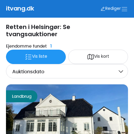
itvang.dk
Rediger
Retten i Helsingør: Se
tvangsauktioner
1
Ejendomme fundet
Vis liste
Vis kort
Auktionsdato
Landbrug