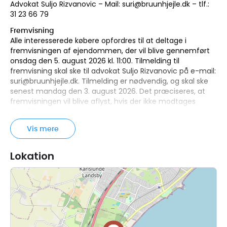
Advokat Suljo Rizvanovic – Mail:
suri@bruunhjejle.dk
– tlf.:
31 23 66 79
Fremvisning
Alle interesserede købere opfordres til at deltage i
fremvisningen af ejendommen, der vil blive gennemført
onsdag den 5. august 2026 kl. 11:00. Tilmelding til
fremvisning skal ske til advokat Suljo Rizvanovic på e-mail:
suri@bruunhjejle.dk
. Tilmelding er nødvendig, og skal ske
senest mandag den 3. august 2026. Det præciseres, at
fremvisningen vil blive aflyst, hvis der ikke modtages
tilmeldinger.
Beskrivelse af ejendommen
Vis mere
Ejendommen er en beboelsesejendom beliggende i første
række til stranden, og består af et fritliggende
Lokation
enfamiliehus med særskilt carport og udhus.
Ejendommen er ejet i lige sameje af Stig Birk Dørler under
konkurs og Mette Dørler under konkurs.
Ejendommen har været anvendt – og anvendes indtil
tvangsauktionsdagen – til beboelse af Stig Birk Dørler og
Mette Dørler. Der er indgået en fraflytningsaftale mellem