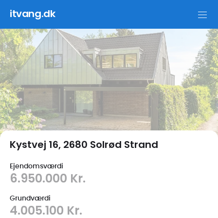
itvang.dk
Beboelsesejendom
Kystvej 16, 2680 Solrød Strand
Ejendomsværdi
6.950.000 Kr.
Grundværdi
4.005.100 Kr.