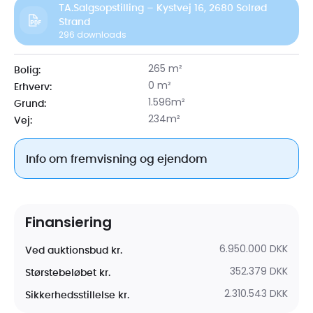
TA.Salgsopstilling – Kystvej 16, 2680 Solrød
Strand
296
downloads
265 m²
Bolig:
0 m²
Erhverv:
1.596m²
Grund:
234m²
Vej:
Info om fremvisning og ejendom
Finansiering
6.950.000 DKK
Ved auktionsbud kr.
352.379 DKK
Størstebeløbet kr.
2.310.543 DKK
Sikkerhedsstillelse kr.