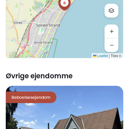
konkursboerne efter Stig Birk Dørler og Mette Dørler
B
henholdsvis Stig Birk Dørler og Mette Dørler, i medfør af
hvilken Stig Birk Dørler og Mette Dørler skal fraflytte
ejendommen umiddelbart forud for auktionen.
Ejendommen var forud for auktionen udbudt til salg i fri
handel som beboelsesejendom.
Ejendommens samlede tinglyste areal udgør 1596 m2,
heraf 234 m2 vej, jf. tingbogsattesten (bilag 19).
Leaflet
|
Tiles ©
Se resterende beskrivelse i salgsopstillingen s. 13-14.
Øvrige ejendomme
Beboelsesejendom