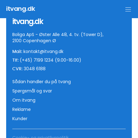
Welcome to WordPress. This is your first post. Edit or delete it,
itvang.dk
then start writing!
itvang.dk
Boliga ApS - Øster Alle 48, 4. tv. (Tower D),
2100 Copenhagen Ø
kontakt@itvang.dk
Mail:
(+45) 7199 1234 (9.00-16.00)
Tlf:
3048 6188
CVR:
Sådan handler du på tvang
Spørgsmål og svar
Om itvang
Reklame
Kunder