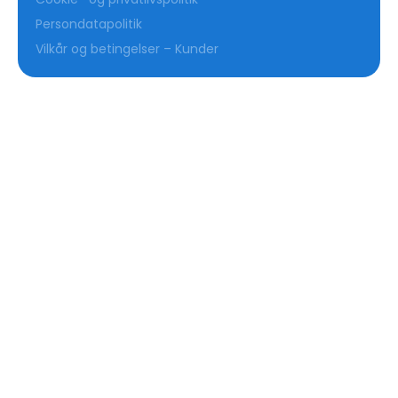
Cookie- og privatlivspolitik
Persondatapolitik
Vilkår og betingelser – Kunder